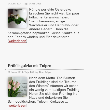
04. April 2014 - Tags: Ostern Deko
Für die perfekte Osterdeko
brauchen Sie nicht viel: Ein paar
hübsche Keramikschalen,
Sternchenmoos, einige
Wachteleier und Perlhuhn- oder
andere Federn. Dann die
Keramikgefäße bepflanzen, kleine Kränze aus
den Federn winden und Eier dekorieren ...
[
weiterlesen
]
Frühlingsdeko mit Tulpen
26. Januar 2014 - Tags: Frühling Deko Tulpen
Nach dem Motto "Die Blumen
des Frühlings sind die Träume
des Winters" träumen wir schon
ein wenig vom baldigen Frühling!
Holen Sie sich den Frühling ins
Haus und dekorieren Sie
Schneeglöckchen, Tulpen, Krokusse ...
[
weiterlesen
]